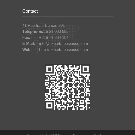
Contact
41 Rue Iran, Bureau 201
Téléphone:
+216 21 000 595
Fax:
+216 71 834 104
E-Mail:
info@experts-business.com
Web:
http://experts-business.com