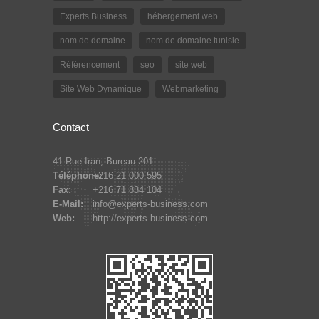
Experts Business
hébergement web
nom de domaine
nom de domaine tunisie
Référencement
seo
site web
Site Web Dynamique
Webmarketing
Contact
41 Rue Iran, Bureau 201
Téléphone:
+216 21 000 595
Fax:
+216 71 834 104
E-Mail:
info@experts-business.com
Web:
http://experts-business.com