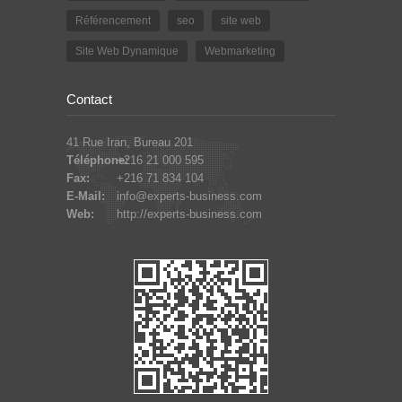
Référencement
seo
site web
Site Web Dynamique
Webmarketing
Contact
41 Rue Iran, Bureau 201
Téléphone:
+216 21 000 595
Fax:
+216 71 834 104
E-Mail:
info@experts-business.com
Web:
http://experts-business.com