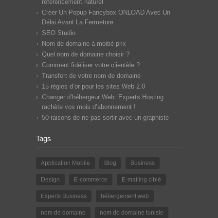
référencement naturel
Créer Un Popup Fancybox ONLOAD Avec Un
Délai Avant La Fermeture
SEO Studio
Nom de domaine à moitié prix
Quel nom de domaine choisir ?
Comment fidéliser votre clientèle ?
Transfert de votre nom de domaine
15 règles d’or pour les sites Web 2.0
Changer d’hébergeur Web: Experts Hosting
rachète vos mois d’abonnement !
50 raisons de ne pas sortir avec un graphiste
Tags
Application Mobile
Blog
Business
Design
E-commerce
E-mailing ciblé
Experts Business
hébergement web
nom de domaine
nom de domaine tunisie