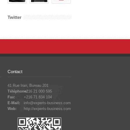
Twitter
Contact
41 Rue Iran, Bureau 201
Téléphone:
+216 21 000 595
Fax:
+216 71 834 104
E-Mail:
info@experts-business.com
Web:
http://experts-business.com