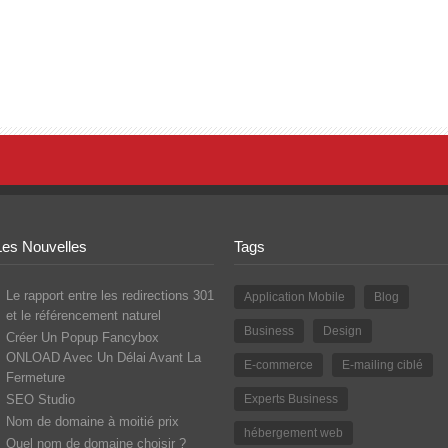
Les Nouvelles
Tags
Le rapport entre les redirections 301
Application Mobile
Blog
et le référencement naturel
Business
Design
Créer Un Popup Fancybox
ONLOAD Avec Un Délai Avant La
E-commerce
E-mailing ciblé
Fermeture
SEO Studio
Experts Business
Nom de domaine à moitié prix
hébergement web
Quel nom de domaine choisir ?