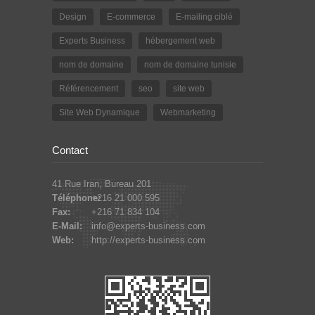
Design
E-commerce
E-mailing ciblé
Experts Business
hébergement web
nom de domaine
nom de domaine tunisie
Référencement
seo
site web
Site Web Dynamique
Webmarketing
Contact
41 Rue Iran, Bureau 201
Téléphone:
+216 21 000 595
Fax:
+216 71 834 104
E-Mail:
info@experts-business.com
Web:
http://experts-business.com