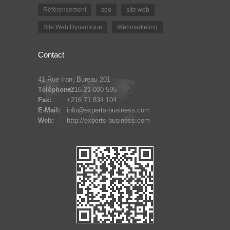
Référencement
seo
site web
Site Web Dynamique
Webmarketing
Contact
41 Rue Iran, Bureau 201
Téléphone:
+216 21 000 595
Fax:
+216 71 834 104
E-Mail:
info@experts-business.com
Web:
http://experts-business.com