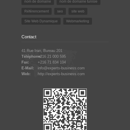
nom de domaine
nom de domaine tunisie
Référencement
seo
site web
Site Web Dynamique
Webmarketing
Contact
41 Rue Iran, Bureau 201
Téléphone:
+216 21 000 595
Fax:
+216 71 834 104
E-Mail:
info@experts-business.com
Web:
http://experts-business.com