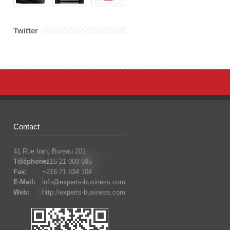
Twitter
Contact
41 Rue Iran, Bureau 201
Téléphone:
+216 21 000 595
Fax:
+216 71 834 104
E-Mail:
info@experts-business.com
Web:
http://experts-business.com