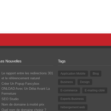
Les Nouvelles
Tags
Le rapport entre les redirections 301
Application Mobile
Blog
et le référencement naturel
Business
Design
Créer Un Popup Fancybox
ONLOAD Avec Un Délai Avant La
E-commerce
E-mailing ciblé
Fermeture
SEO Studio
Experts Business
Nom de domaine à moitié prix
hébergement web
Quel nom de domaine choisir ?