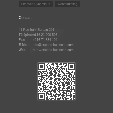
Site Web Dynamique
Webmarketing
Contact
41 Rue Iran, Bureau 201
Téléphone:
+216 21 000 595
Fax:
+216 71 834 104
E-Mail:
info@experts-business.com
Web:
http://experts-business.com