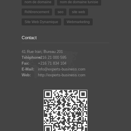
nom de domaine
nom de domaine tunisie
Référencement
seo
site web
Site Web Dynamique
Webmarketing
Contact
41 Rue Iran, Bureau 201
Téléphone:
+216 21 000 595
Fax:
+216 71 834 104
E-Mail:
info@experts-business.com
Web:
http://experts-business.com