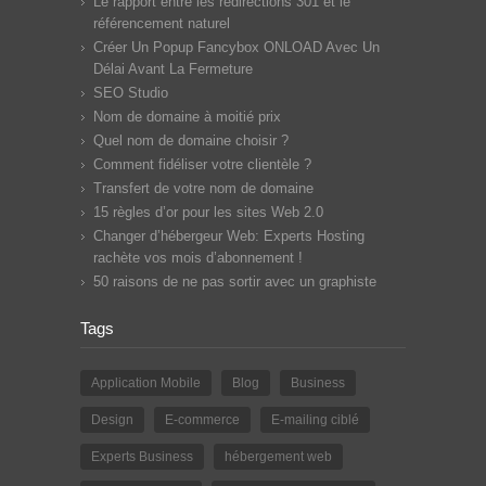
Le rapport entre les redirections 301 et le
référencement naturel
Créer Un Popup Fancybox ONLOAD Avec Un
Délai Avant La Fermeture
SEO Studio
Nom de domaine à moitié prix
Quel nom de domaine choisir ?
Comment fidéliser votre clientèle ?
Transfert de votre nom de domaine
15 règles d’or pour les sites Web 2.0
Changer d’hébergeur Web: Experts Hosting
rachète vos mois d’abonnement !
50 raisons de ne pas sortir avec un graphiste
Tags
Application Mobile
Blog
Business
Design
E-commerce
E-mailing ciblé
Experts Business
hébergement web