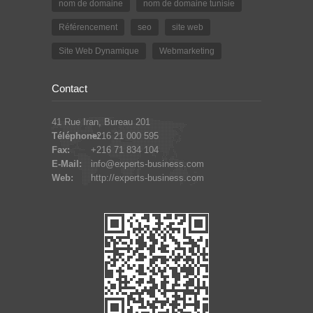
nom de domaine
nom de domaine tunisie
Référencement
seo
site web
Site Web Dynamique
Webmarketing
Contact
41 Rue Iran, Bureau 201
Téléphone:
+216 21 000 595
Fax:
+216 71 834 104
E-Mail:
info@experts-business.com
Web:
http://experts-business.com