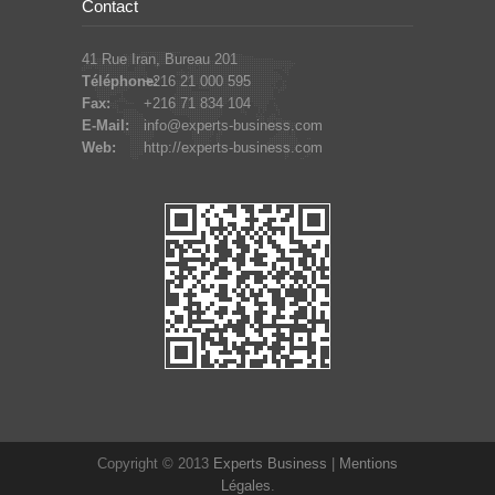
Contact
41 Rue Iran, Bureau 201
Téléphone:
+216 21 000 595
Fax:
+216 71 834 104
E-Mail:
info@experts-business.com
Web:
http://experts-business.com
Copyright © 2013
Experts Business
|
Mentions
Légales
.