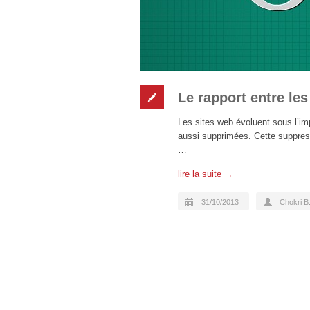
Le rapport entre les
Les sites web évoluent sous l’im
aussi supprimées. Cette suppres
…
lire la suite →
31/10/2013
Chokri B