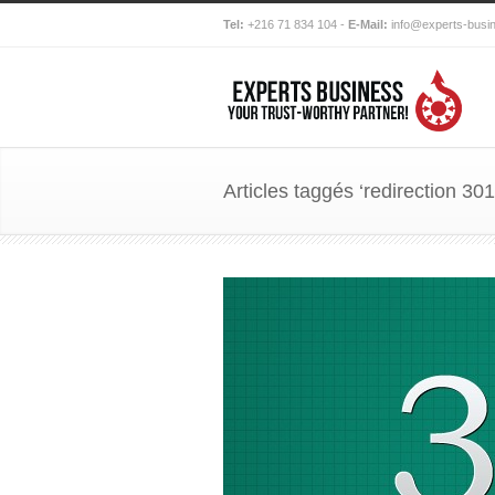
Tel:
+216 71 834 104 -
E-Mail:
info@experts-busi
Articles taggés ‘redirection 30