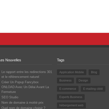
Les Nouvelles
Tags
Le rapport entre les redirections 301
Application Mobile
Blog
et le référencement naturel
Business
Design
Créer Un Popup Fancybox
ONLOAD Avec Un Délai Avant La
E-commerce
E-mailing ciblé
Fermeture
SEO Studio
Experts Business
Nom de domaine à moitié prix
hébergement web
Quel nom de domaine choisir ?