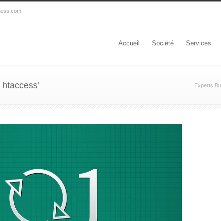
ness.com
Accueil
Société
Services
1 htaccess’
Experts Bu