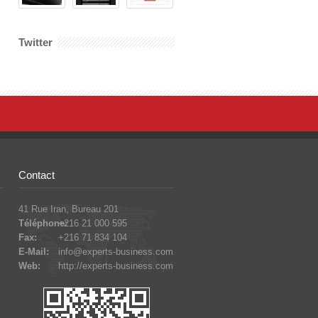
Twitter
Contact
41 Rue Iran, Bureau 201
Téléphone:
+216 21 000 595
Fax:
+216 71 834 104
E-Mail:
info@experts-business.com
Web:
http://experts-business.com