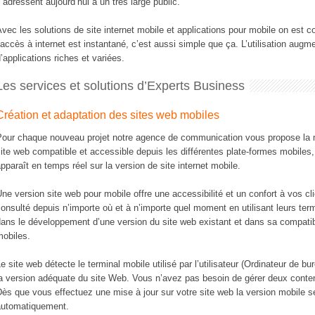
’adressent aujourd’hui à un très large public.
vec les solutions de site internet mobile et applications pour mobile on est 
’accès à internet est instantané, c’est aussi simple que ça. L’utilisation augm
’applications riches et variées.
Les services et solutions d’Experts Business
Création et adaptation des sites web mobiles
Pour chaque nouveau projet notre agence de communication vous propose la m
ite web compatible et accessible depuis les différentes plate-formes mobiles
pparaît en temps réel sur la version de site internet mobile.
ne version site web pour mobile offre une accessibilité et un confort à vos clien
onsulté depuis n’importe où et à n’importe quel moment en utilisant leurs ter
ans le développement d’une version du site web existant et dans sa compatibi
mobiles.
e site web détecte le terminal mobile utilisé par l’utilisateur (Ordinateur de bu
a version adéquate du site Web. Vous n’avez pas besoin de gérer deux contenu
ès que vous effectuez une mise à jour sur votre site web la version mobile 
automatiquement.