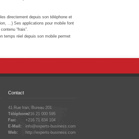
bles directement depuis son téléphone et
tion, …) Ses applications pour mobile font
contenu “frais”.
en temps réel depuis son mobile permet
Contact
41 Rue Iran, Bureau 201
Téléphone:
+216 21 000 595
Fax:
+216 71 834 104
E-Mail:
info@experts-business.com
Web:
http://experts-business.com