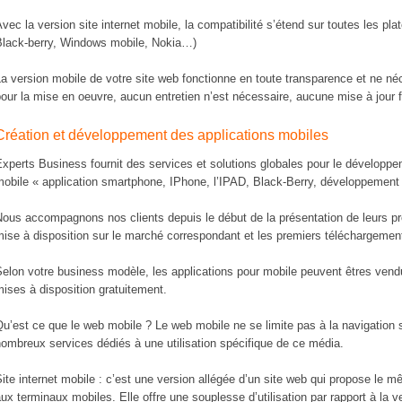
vec la version site internet mobile, la compatibilité s’étend sur toutes les p
Black-berry, Windows mobile, Nokia…)
a version mobile de votre site web fonctionne en toute transparence et ne n
our la mise en oeuvre, aucun entretien n’est nécessaire, aucune mise à jour 
Création et développement des applications mobiles
xperts Business fournit des services et solutions globales pour le développe
obile « application smartphone, IPhone, l’IPAD, Black-Berry, développement
ous accompagnons nos clients depuis le début de la présentation de leurs pro
ise à disposition sur le marché correspondant et les premiers téléchargemen
Selon votre business modèle, les applications pour mobile peuvent êtres ven
ises à disposition gratuitement.
u’est ce que le web mobile ? Le web mobile ne se limite pas à la navigation s
ombreux services dédiés à une utilisation spécifique de ce média.
ite internet mobile : c’est une version allégée d’un site web qui propose le 
ux terminaux mobiles. Elle offre une souplesse d’utilisation par rapport à la v