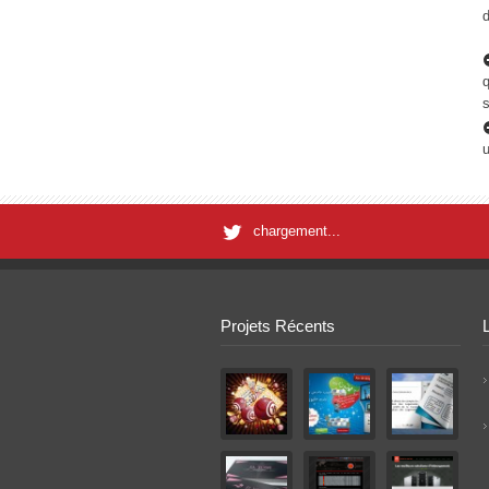
d
q
s
u
chargement...
Projets Récents