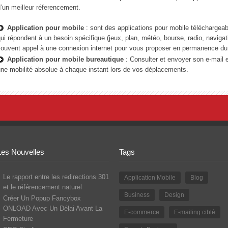
’un meilleur réferencement.
Application pour mobile
: sont des applications pour mobile téléchargea
ui répondent à un besoin spécifique (jeux, plan, météo, bourse, radio, naviga
ouvent appel à une connexion internet pour vous proposer en permanence du 
Application pour mobile bureautique
: Consulter et envoyer son e-mail 
ne mobilité absolue à chaque instant lors de vos déplacements.
Les Nouvelles
Tags
Le rapport entre les redirections 301
Application Mobile
Blog
et le référencement naturel
Business
Design
Créer Un Popup Fancybox
ONLOAD Avec Un Délai Avant La
E-commerce
E-mailing ciblé
Fermeture