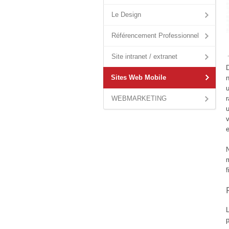
Le Design
Référencement Professionnel
Site intranet / extranet
D
Sites Web Mobile
n
u
r
WEBMARKETING
v
e
N
m
f
L
p