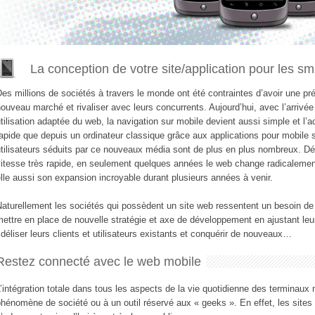
La conception de votre site/application pour les s
es millions de sociétés à travers le monde ont été contraintes d’avoir une pré
ouveau marché et rivaliser avec leurs concurrents. Aujourd’hui, avec l’arrivé
tilisation adaptée du web, la navigation sur mobile devient aussi simple et l’
apide que depuis un ordinateur classique grâce aux applications pour mobile 
utilisateurs séduits par ce nouveaux média sont de plus en plus nombreux. D
itesse très rapide, en seulement quelques années le web change radicalement
lle aussi son expansion incroyable durant plusieurs années à venir.
aturellement les sociétés qui possèdent un site web ressentent un besoin de
ettre en place de nouvelle stratégie et axe de développement en ajustant le
idéliser leurs clients et utilisateurs existants et conquérir de nouveaux…
Restez connecté avec le web mobile
’intégration totale dans tous les aspects de la vie quotidienne des terminaux 
hénomène de société ou à un outil réservé aux « geeks ». En effet, les sites 