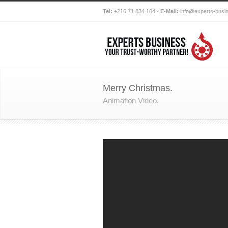
Tel:
+216 71 834 104 -
E-Mail:
info@experts-busi
Merry Christmas.
Animation Video.