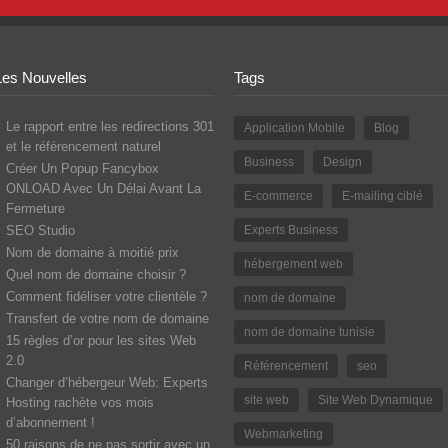
Les Nouvelles
Tags
Le rapport entre les redirections 301
Application Mobile
Blog
et le référencement naturel
Business
Design
Créer Un Popup Fancybox
ONLOAD Avec Un Délai Avant La
E-commerce
E-mailing ciblé
Fermeture
SEO Studio
Experts Business
Nom de domaine à moitié prix
hébergement web
Quel nom de domaine choisir ?
Comment fidéliser votre clientèle ?
nom de domaine
Transfert de votre nom de domaine
nom de domaine tunisie
15 règles d’or pour les sites Web
2.0
Référencement
seo
Changer d’hébergeur Web: Experts
site web
Site Web Dynamique
Hosting rachète vos mois
d’abonnement !
Webmarketing
50 raisons de ne pas sortir avec un