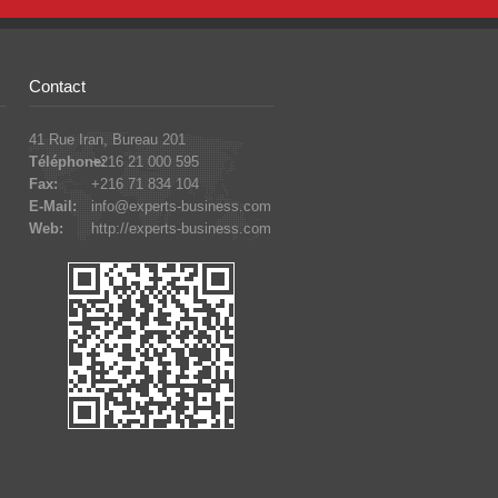
Contact
41 Rue Iran, Bureau 201
Téléphone:
+216 21 000 595
Fax:
+216 71 834 104
E-Mail:
info@experts-business.com
Web:
http://experts-business.com