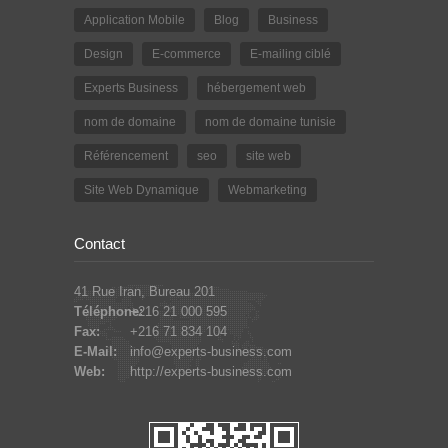
Application Mobile
Blog
Business
Design
E-commerce
E-mailing ciblé
Experts Business
hébergement web
nom de domaine
nom de domaine tunisie
Référencement
seo
site web
Site Web Dynamique
Webmarketing
Contact
41 Rue Iran, Bureau 201
Téléphone:
+216 21 000 595
Fax:
+216 71 834 104
E-Mail:
info@experts-business.com
Web:
http://experts-business.com