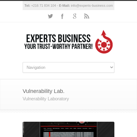
Tel:
+216 71 834 104 -
E-Mail:
info@experts-business.com
Vulnerability Lab.
Vulnerability Laboratory