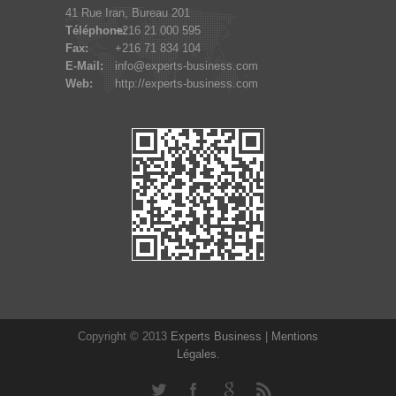
41 Rue Iran, Bureau 201
Téléphone:
+216 21 000 595
Fax:
+216 71 834 104
E-Mail:
info@experts-business.com
Web:
http://experts-business.com
Copyright © 2013
Experts Business
|
Mentions
Légales
.