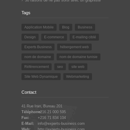
50 raisons de ne pas sortir avec un graphiste
Tags
Application Mobile
Blog
Business
Design
E-commerce
E-mailing ciblé
Experts Business
hébergement web
nom de domaine
nom de domaine tunisie
Référencement
seo
site web
Site Web Dynamique
Webmarketing
Contact
41 Rue Iran, Bureau 201
Téléphone:
+216 21 000 595
Fax:
+216 71 834 104
E-Mail:
info@experts-business.com
Web:
http://experts-business.com