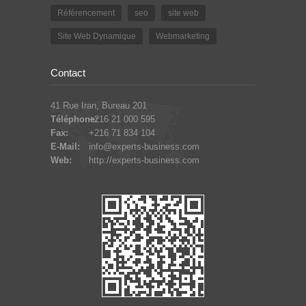
Référencement
seo
site web
Site Web Dynamique
Webmarketing
Contact
41 Rue Iran, Bureau 201
Téléphone:
+216 21 000 595
Fax:
+216 71 834 104
E-Mail:
info@experts-business.com
Web:
http://experts-business.com