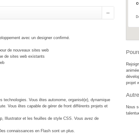
c
D
éveloppement avec un designer confirmé.
pour de nouveaux sites web
Pour
ue de sites web existants
web
Rejoig
animée
dévelop
projet
Autr
es technologies. Vous êtes autonome, organisé(e), dynamique
ute. Vous êtes capable de gérer de front différents projets et
Nous s
talentu
 Illustrator et les feuilles de style CSS. Vous avez de
es connaissances en Flash sont un plus.