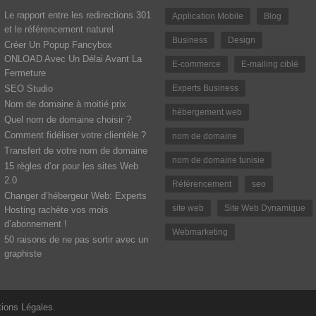
Le rapport entre les redirections 301
Application Mobile
Blog
et le référencement naturel
Business
Design
Créer Un Popup Fancybox
ONLOAD Avec Un Délai Avant La
E-commerce
E-mailing ciblé
Fermeture
SEO Studio
Experts Business
Nom de domaine à moitié prix
hébergement web
Quel nom de domaine choisir ?
Comment fidéliser votre clientèle ?
nom de domaine
Transfert de votre nom de domaine
nom de domaine tunisie
15 règles d’or pour les sites Web
2.0
Référencement
seo
Changer d’hébergeur Web: Experts
site web
Site Web Dynamique
Hosting rachète vos mois
d’abonnement !
Webmarketing
50 raisons de ne pas sortir avec un
graphiste
ions Légales
.