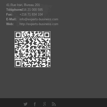
41 Rue Iran, Bureau 201
Téléphone:
+216 21 000 595
Fax:
+216 71 834 104
E-Mail:
info@experts-business.com
Web:
http://experts-business.com