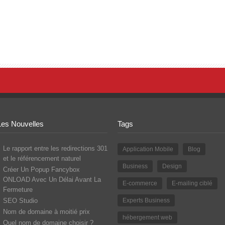
Les Nouvelles
Tags
Le rapport entre les redirections 301
Application Mobile
Blog
et le référencement naturel
Business
Design
Créer Un Popup Fancybox
ONLOAD Avec Un Délai Avant La
E-commerce
E-mailing ciblé
Fermeture
SEO Studio
Experts Business
Nom de domaine à moitié prix
hébergement web
Quel nom de domaine choisir ?