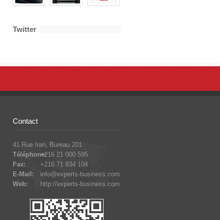
Twitter
Contact
41 Rue Iran, Bureau 201
Téléphone:
+216 21 000 595
Fax:
+216 71 834 104
E-Mail:
info@experts-business.com
Web:
http://experts-business.com