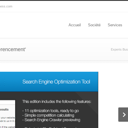
ness.com
Accueil
Société
Services
férencement’
Experts Bus