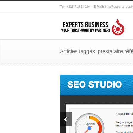
Tel:
+216 71 834 104 -
E-Mail:
info@experts-busi
Articles taggés ‘prestataire ré