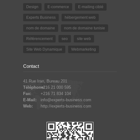
Design
E-commerce
E-mailing ciblé
Experts Business
hébergement web
nom de domaine
nom de domaine tunisie
Référencement
seo
site web
Site Web Dynamique
Webmarketing
Contact
41 Rue Iran, Bureau 201
Téléphone:
+216 21 000 595
Fax:
+216 71 834 104
E-Mail:
info@experts-business.com
Web:
http://experts-business.com