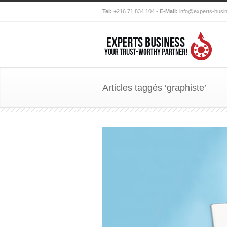
Tel:
+216 71 834 104 -
E-Mail:
info@experts-busi
Articles taggés ‘graphiste’