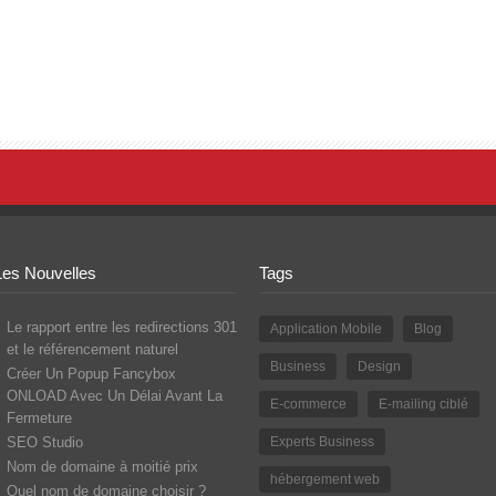
Les Nouvelles
Tags
Le rapport entre les redirections 301
Application Mobile
Blog
et le référencement naturel
Business
Design
Créer Un Popup Fancybox
ONLOAD Avec Un Délai Avant La
E-commerce
E-mailing ciblé
Fermeture
SEO Studio
Experts Business
Nom de domaine à moitié prix
hébergement web
Quel nom de domaine choisir ?