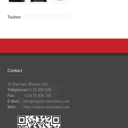
Twitter
Contact
41 Rue Iran, Bureau 201
Téléphone:
+216 21 000 595
Fax:
+216 71 834 104
E-Mail:
info@experts-business.com
Web:
http://experts-business.com