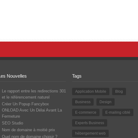
Les Nouvelles
Tags
Le rapport entre les redirections 301
Application Mobile
Blog
et le référencement naturel
Business
Design
Créer Un Popup Fancybox
ONLOAD Avec Un Délai Avant La
E-commerce
E-mailing ciblé
Fermeture
SEO Studio
Experts Business
Nom de domaine à moitié prix
hébergement web
Quel nom de domaine choisir ?