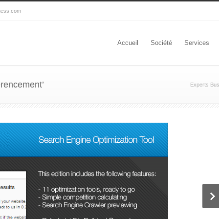
ness.com
Accueil
Société
Services
erencement’
Experts Bu