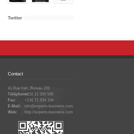
Twitter
Contact
41 Rue Iran, Bureau 201
Téléphone:
+216 21 000 595
Fax:
+216 71 834 104
E-Mail:
info@experts-business.com
Web:
http://experts-business.com