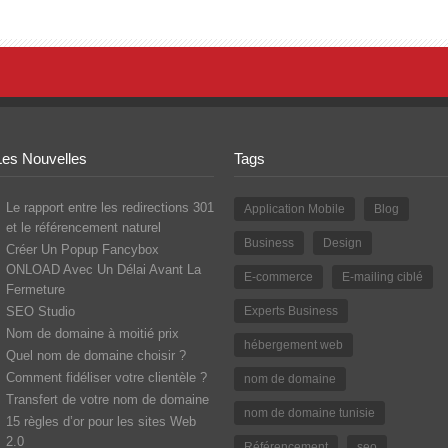
Les Nouvelles
Tags
Le rapport entre les redirections 301
Application Mobile
Blog
et le référencement naturel
Business
Design
Créer Un Popup Fancybox
ONLOAD Avec Un Délai Avant La
E-commerce
E-mailing ciblé
Fermeture
SEO Studio
Experts Business
Nom de domaine à moitié prix
hébergement web
Quel nom de domaine choisir ?
Comment fidéliser votre clientèle ?
nom de domaine
Transfert de votre nom de domaine
nom de domaine tunisie
15 règles d’or pour les sites Web
2.0
Référencement
seo