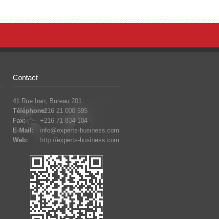
Contact
41 Rue Iran, Bureau 201
Téléphone:
+216 21 000 595
Fax:
+216 71 834 104
E-Mail:
info@experts-business.com
Web:
http://experts-business.com