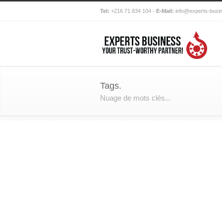
Tel:
+216 71 834 104 -
E-Mail:
info@experts-busi
Tags.
Nuage de mots clés...