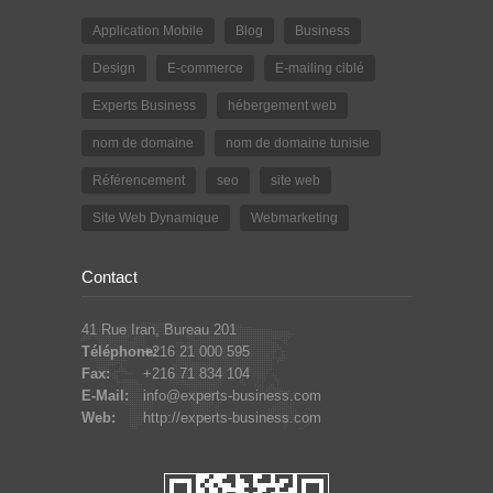
Application Mobile
Blog
Business
Design
E-commerce
E-mailing ciblé
Experts Business
hébergement web
nom de domaine
nom de domaine tunisie
Référencement
seo
site web
Site Web Dynamique
Webmarketing
Contact
41 Rue Iran, Bureau 201
Téléphone:
+216 21 000 595
Fax:
+216 71 834 104
E-Mail:
info@experts-business.com
Web:
http://experts-business.com