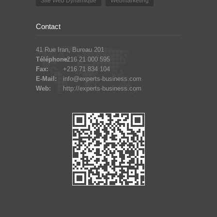
Site Web Dynamique
Webmarketing
Contact
41 Rue Iran, Bureau 201
Téléphone:
+216 21 000 595
Fax:
+216 71 834 104
E-Mail:
info@experts-business.com
Web:
http://experts-business.com