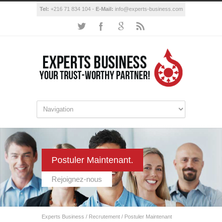
Tel:
+216 71 834 104 -
E-Mail:
info@experts-business.com
Postuler Maintenant.
Rejoignez-nous
Experts Business
/
Recrutement
/
Postuler Maintenant