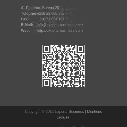
41 Rue Iran, Bureau 201
Téléphone:
+216 21 000 595
Fax:
+216 71 834 104
E-Mail:
info@experts-business.com
Web:
http://experts-business.com
Copyright © 2013
Experts Business
|
Mentions
Légales
.