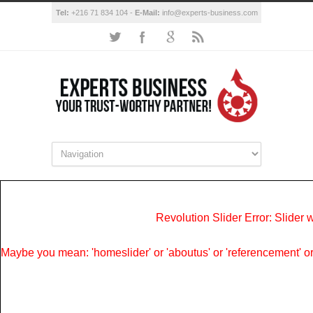
Tel:
+216 71 834 104 -
E-Mail:
info@experts-business.com
Revolution Slider Error: Slider w
Maybe you mean: 'homeslider' or 'aboutus' or 'referencement' or